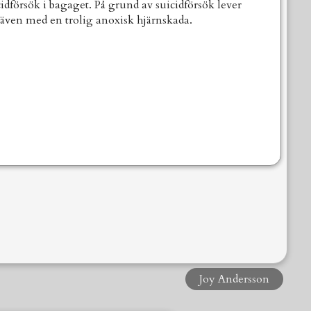
cidförsök i bagaget. På grund av suicidförsök lever
 även med en trolig anoxisk hjärnskada.
Joy Andersson