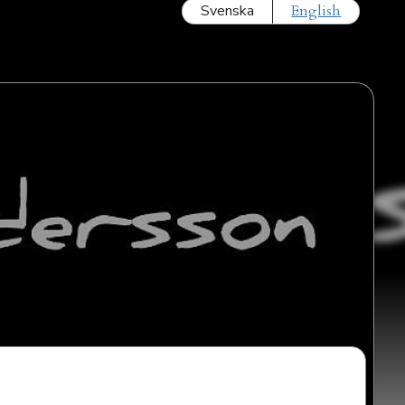
Svenska
English