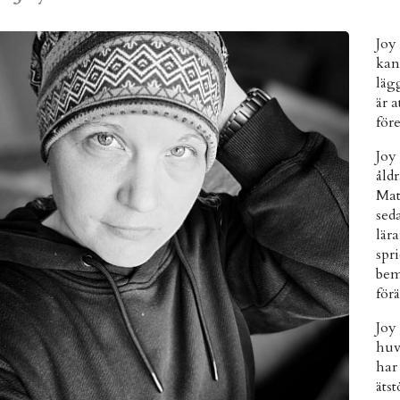
Joy
kan
läg
är a
för
Joy
åld
Mat
sed
lär
spr
bem
för
Joy
huv
har
äts