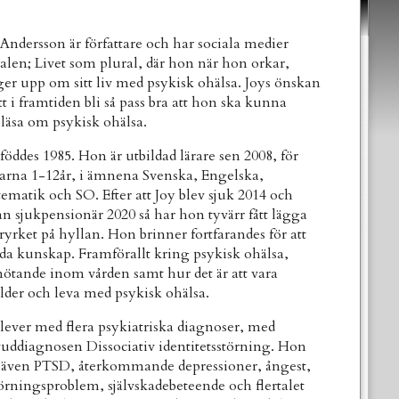
 Andersson är författare och har sociala medier
alen; Livet som plural, där hon när hon orkar,
ger upp om sitt liv med psykisk ohälsa. Joys önskan
tt i framtiden bli så pass bra att hon ska kunna
eläsa om psykisk ohälsa.
 föddes 1985. Hon är utbildad lärare sen 2008, för
rarna 1-12år, i ämnena Svenska, Engelska,
ematik och SO. Efter att Joy blev sjuk 2014 och
an sjukpensionär 2020 så har hon tyvärr fått lägga
aryrket på hyllan. Hon brinner fortfarandes för att
ida kunskap. Framförallt kring psykisk ohälsa,
ötande inom vården samt hur det är att vara
älder och leva med psykisk ohälsa.
 lever med flera psykiatriska diagnoser, med
uddiagnosen Dissociativ identitetsstörning. Hon
 även PTSD, återkommande depressioner, ångest,
törningsproblem, självskadebeteende och flertalet