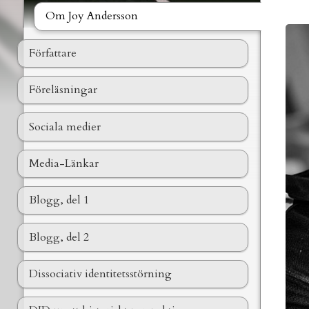
Om Joy Andersson
Författare
Föreläsningar
Sociala medier
Media-Länkar
Blogg, del 1
Blogg, del 2
Dissociativ identitetsstörning