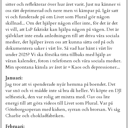
sitter och reflekterar över hur året varit. Just nu känner vi
oss rätt deprimerad och nere men vi kämpar på. Igår satt
vi och funderade på om Livet som Plural gör någon
skillnad... Om det hjälper någon eller inte, för det är det
vi vill, att LsP faktiskt kan hjälpa någon på vägen. Det är
självklart inte enda anledningen till att driva våra sociala
medier, det hjälper även oss att kunna sätta ord på och
dokumentera saker i vårt liv. Så vad har hänt i vårt liv
under 2025? Vi ska försöka titta tillbaks med hjälp av
våran kalender, foton i telefonen och våra sociala medier.
Min spontana känsla av året är = Kaos och depressioner...
Januari:
Jag tror att vi spenderade nyår hemma på boendet. Det
var snö och vi mådde inte så bra då heller. Vi köpte en DJI
selfiestick, den var rolig att mixtra med. Gav oss lite
energi till att göra videos till Livet som Plural. Var på
Göteborgsoperan med kidsen, syrran och brorsan. Vi såg
Charlie och chokladfabriken.
Februari: