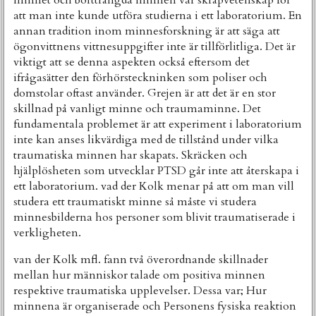
minnet och bortträngda minnen var skräpvetenskap för
att man inte kunde utföra studierna i ett laboratorium. En
annan tradition inom minnesforskning är att säga att
ögonvittnens vittnesuppgifter inte är tillförlitliga. Det är
viktigt att se denna aspekten också eftersom det
ifrågasätter den förhörsteckninken som poliser och
domstolar oftast använder. Grejen är att det är en stor
skillnad på vanligt minne och traumaminne. Det
fundamentala problemet är att experiment i laboratorium
inte kan anses likvärdiga med de tillstånd under vilka
traumatiska minnen har skapats. Skräcken och
hjälplösheten som utvecklar PTSD går inte att återskapa i
ett laboratorium. vad der Kolk menar på att om man vill
studera ett traumatiskt minne så måste vi studera
minnesbilderna hos personer som blivit traumatiserade i
verkligheten.
van der Kolk mfl. fann två överordnande skillnader
mellan hur människor talade om positiva minnen
respektive traumatiska upplevelser. Dessa var; Hur
minnena är organiserade och Personens fysiska reaktion