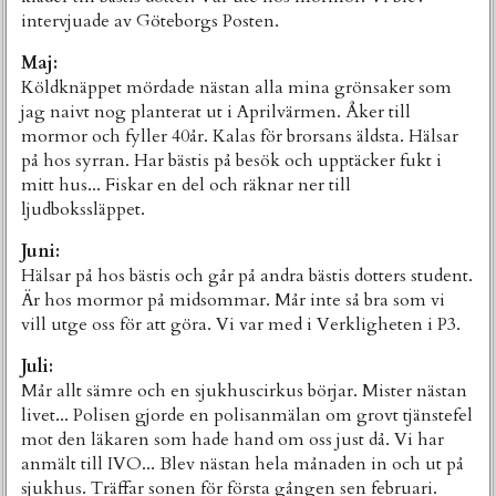
intervjuade av Göteborgs Posten.
Maj:
Köldknäppet mördade nästan alla mina grönsaker som
jag naivt nog planterat ut i Aprilvärmen. Åker till
mormor och fyller 40år. Kalas för brorsans äldsta. Hälsar
på hos syrran. Har bästis på besök och upptäcker fukt i
mitt hus... Fiskar en del och räknar ner till
ljudbokssläppet.
Juni:
Hälsar på hos bästis och går på andra bästis dotters student.
Är hos mormor på midsommar. Mår inte så bra som vi
vill utge oss för att göra. Vi var med i Verkligheten i P3.
Juli:
Mår allt sämre och en sjukhuscirkus börjar. Mister nästan
livet... Polisen gjorde en polisanmälan om grovt tjänstefel
mot den läkaren som hade hand om oss just då. Vi har
anmält till IVO... Blev nästan hela månaden in och ut på
sjukhus. Träffar sonen för första gången sen februari.