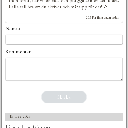
men förut, när vi jobbade och pluggade blev det ju det.
I alla fall bra att du skriver och står upp för oss! 🫶
235 För flera dagar sedan
Namn:
Kommentar:
15 Dec 2025
Lite babbel från oss...