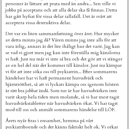
personer är lättare att prata med än andra... Sen ville vi
jobba på acceptans och att alla delar ska få finnas. Detta
har gått hyfsat för vissa delar iallafall. Det är svårt att
acceptera vissa destruktiva delar.
Det var en liten sammanfattning över året. Hur mycket
av detta minns jag då? Våren minns jag inte alls för att
vara ärlig, annars är det lite ihåligt hur det varit. Jag kan
se vad vi gjort men jag kan inte föreställa mig känslorna
vi haft. Just nu mår vi inte så bra och det gör att vi stänger
av en hel del när det kommer till känslor. Just nu kämpar
vi för att inte söka oss till psykiatrin... Efter sommarens
händelser har vi haft permanent huvudvärk och
hjärntrötthet, så att vi lyckats kämpa oss igenom hösten
är rätt bra jobbat ändå. Som tur är har huvudvärken inte
varit skarp hela tiden men molande, så vi har mest tagit
huvudvärkstabletter när huvudvärken ökat. Vi har tagit
mod till oss och anmält sommarens händelse till LÖF.
Årets nyår firas i ensamhet, hemma på vårt
psykiatriboende och det känns faktiskt helt ok. Vi orkar