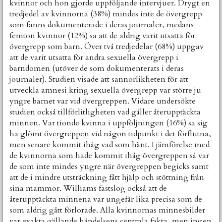
kvinnor och hon gjorde uppföljande intervjuer. Drygt en
tredjedel av kvinnorna (38%) mindes inte de övergrepp
som fanns dokumenterade i deras journaler, medans
femton kvinnor (12%) sa att de aldrig varit utsatta för
övergrepp som barn. Över två tredjedelar (68%) uppgav
att de varit utsatta för andra sexuella övergrepp i
barndomen (utöver de som dokumenterats i deras
journaler). Studien visade att sannorlikheten för att
utveckla amnesi kring sexuella övergrepp var större ju
yngre barnet var vid övergreppen. Vidare undersökte
studien också tillförlitligheten vad gäller återupptäckta
minnen. Var tionde kvinna i uppföljningen (16%) sa sig
ha glömt övergreppen vid någon tidpunkt i det förflutna,
men senare kommit ihåg vad som hänt. I jämförelse med
de kvinnorna som hade kommit ihåg övergreppen så var
de som inte mindes yngre när övergreppen begicks samt
att de i mindre utsträckning fått hjälp och stöttning från
sina mammor. Williams fastslog också att de
återupptäckta minnena var ungefär lika precisa som de
som aldrig gått förlorade. Alla kvinnornas minnesbilder
var exakta gällande händelsens centrala fakta, men ingen