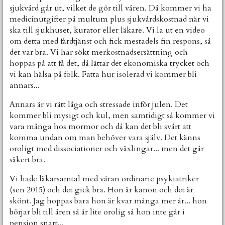
sjukvård går ut, vilket de gör till våren. Då kommer vi ha
medicinutgifter på multum plus sjukvårdskostnad när vi
ska till sjukhuset, kurator eller läkare. Vi la ut en video
om detta med färdtjänst och fick mestadels fin respons, så
det var bra. Vi har sökt merkostnadsersättning och
hoppas på att få det, då lättar det ekonomiska trycket och
vi kan hälsa på folk. Fatta hur isolerad vi kommer bli
annars...
Annars är vi rätt låga och stressade inför julen. Det
kommer bli mysigt och kul, men samtidigt så kommer vi
vara många hos mormor och då kan det bli svårt att
komma undan om man behöver vara själv. Det känns
oroligt med dissociationer och växlingar... men det går
säkert bra.
Vi hade läkarsamtal med våran ordinarie psykiatriker
(sen 2015) och det gick bra. Hon är kanon och det är
skönt. Jag hoppas bara hon är kvar många mer år... hon
börjar bli till åren så är lite orolig så hon inte går i
pension snart...