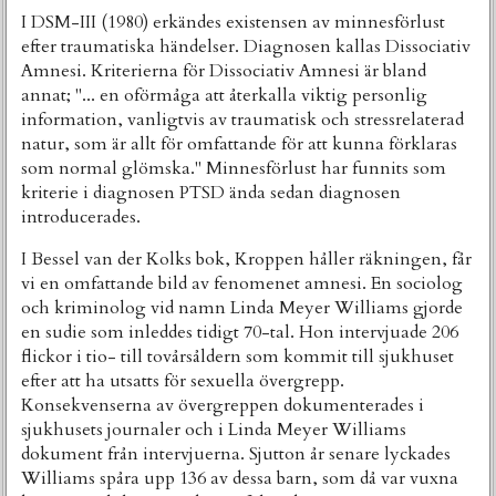
I DSM-III (1980) erkändes existensen av minnesförlust
efter traumatiska händelser. Diagnosen kallas Dissociativ
Amnesi. Kriterierna för Dissociativ Amnesi är bland
annat; "... en oförmåga att återkalla viktig personlig
information, vanligtvis av traumatisk och stressrelaterad
natur, som är allt för omfattande för att kunna förklaras
som normal glömska." Minnesförlust har funnits som
kriterie i diagnosen PTSD ända sedan diagnosen
introducerades.
I Bessel van der Kolks bok, Kroppen håller räkningen, får
vi en omfattande bild av fenomenet amnesi. En sociolog
och kriminolog vid namn Linda Meyer Williams gjorde
en sudie som inleddes tidigt 70-tal. Hon intervjuade 206
flickor i tio- till tovårsåldern som kommit till sjukhuset
efter att ha utsatts för sexuella övergrepp.
Konsekvenserna av övergreppen dokumenterades i
sjukhusets journaler och i Linda Meyer Williams
dokument från intervjuerna. Sjutton år senare lyckades
Williams spåra upp 136 av dessa barn, som då var vuxna