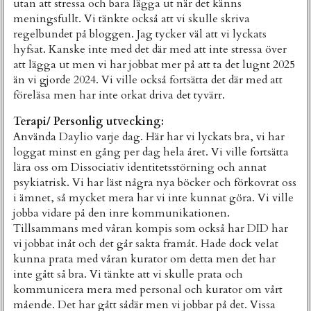
utan att stressa och bara lägga ut när det känns
meningsfullt. Vi tänkte också att vi skulle skriva
regelbundet på bloggen. Jag tycker väl att vi lyckats
hyfsat. Kanske inte med det där med att inte stressa över
att lägga ut men vi har jobbat mer på att ta det lugnt 2025
än vi gjorde 2024. Vi ville också fortsätta det där med att
föreläsa men har inte orkat driva det tyvärr.
Terapi/ Personlig utvecking:
Använda Daylio varje dag. Här har vi lyckats bra, vi har
loggat minst en gång per dag hela året. Vi ville fortsätta
lära oss om Dissociativ identitetsstörning och annat
psykiatrisk. Vi har läst några nya böcker och förkovrat oss
i ämnet, så mycket mera har vi inte kunnat göra. Vi ville
jobba vidare på den inre kommunikationen.
Tillsammans med våran kompis som också har DID har
vi jobbat inåt och det går sakta framåt. Hade dock velat
kunna prata med våran kurator om detta men det har
inte gått så bra. Vi tänkte att vi skulle prata och
kommunicera mera med personal och kurator om vårt
mående. Det har gått sådär men vi jobbar på det. Vissa