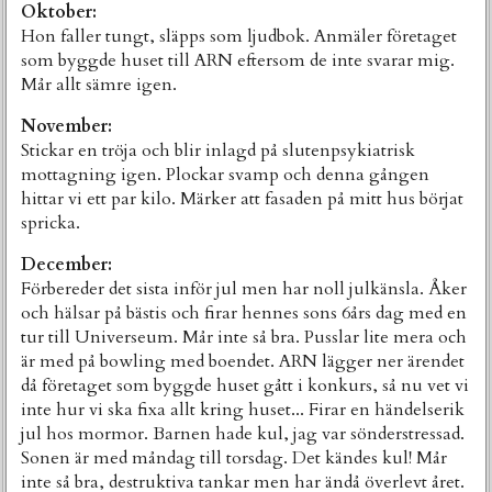
Oktober:
Hon faller tungt, släpps som ljudbok. Anmäler företaget
som byggde huset till ARN eftersom de inte svarar mig.
Mår allt sämre igen.
November:
Stickar en tröja och blir inlagd på slutenpsykiatrisk
mottagning igen. Plockar svamp och denna gången
hittar vi ett par kilo. Märker att fasaden på mitt hus börjat
spricka.
December:
Förbereder det sista inför jul men har noll julkänsla. Åker
och hälsar på bästis och firar hennes sons 6års dag med en
tur till Universeum. Mår inte så bra. Pusslar lite mera och
är med på bowling med boendet. ARN lägger ner ärendet
då företaget som byggde huset gått i konkurs, så nu vet vi
inte hur vi ska fixa allt kring huset... Firar en händelserik
jul hos mormor. Barnen hade kul, jag var sönderstressad.
Sonen är med måndag till torsdag. Det kändes kul! Mår
inte så bra, destruktiva tankar men har ändå överlevt året.