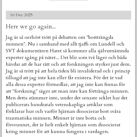
16 Dec 2025
Here we go again...
Jag är så oerhört trött på debatten om "bortträngda
minnen". Nu i samband med allt tjaffs om Lundell och
SVT dokumentären Hatet så kommer alla självutnämnda
experter igång på nätet... Det blir som två läger och båda
hävdar att de har rätt och att forskningen styrker just dem.
Jag är så trött på att hela tiden bli invaliderad och i princip
tillsagd att jag inte kan eller får existera. För det är vad
alla dessa experter förmedlar, att jag inte kan finnas för
att "forskning" säger att man inte kan förtränga minnen.
Men detta stämmer inte, under det senaste seklet har det
publicerats hundratals vetenskapliga artiklar som
förklarar hur och varför hjärnan dissocierar bort svåra
traumatiska minnen. Minnet är inte borta och
försvunnet, det är helt enkelt hjärnan som dissocierat
kring minnet för att kunna fungera i vardagen.