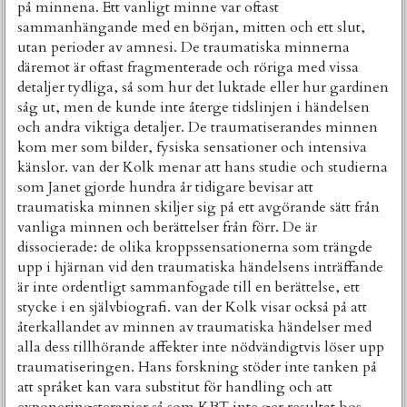
på minnena. Ett vanligt minne var oftast
sammanhängande med en början, mitten och ett slut,
utan perioder av amnesi. De traumatiska minnerna
däremot är oftast fragmenterade och röriga med vissa
detaljer tydliga, så som hur det luktade eller hur gardinen
såg ut, men de kunde inte återge tidslinjen i händelsen
och andra viktiga detaljer. De traumatiserandes minnen
kom mer som bilder, fysiska sensationer och intensiva
känslor. van der Kolk menar att hans studie och studierna
som Janet gjorde hundra år tidigare bevisar att
traumatiska minnen skiljer sig på ett avgörande sätt från
vanliga minnen och berättelser från förr. De är
dissocierade: de olika kroppssensationerna som trängde
upp i hjärnan vid den traumatiska händelsens inträffande
är inte ordentligt sammanfogade till en berättelse, ett
stycke i en självbiografi. van der Kolk visar också på att
återkallandet av minnen av traumatiska händelser med
alla dess tillhörande affekter inte nödvändigtvis löser upp
traumatiseringen. Hans forskning stöder inte tanken på
att språket kan vara substitut för handling och att