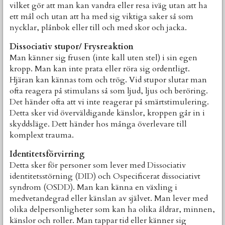
vilket gör att man kan vandra eller resa iväg utan att ha
ett mål och utan att ha med sig viktiga saker så som
nycklar, plånbok eller till och med skor och jacka.
Dissociativ stupor/ Frysreaktion
Man känner sig frusen (inte kall uten stel) i sin egen
kropp. Man kan inte prata eller röra sig ordentligt.
Hjäran kan kännas tom och trög. Vid stupor slutar man
ofta reagera på stimulans så som ljud, ljus och beröring.
Det händer ofta att vi inte reagerar på smärtstimulering.
Detta sker vid överväldigande känslor, kroppen går in i
skyddsläge. Dett händer hos många överlevare till
komplext trauma.
Identitetsförvirring
Detta sker för personer som lever med Dissociativ
identitetsstörning (DID) och Ospecificerat dissociativt
syndrom (OSDD). Man kan känna en växling i
medvetandegrad eller känslan av självet. Man lever med
olika delpersonligheter som kan ha olika åldrar, minnen,
känslor och roller. Man tappar tid eller känner sig