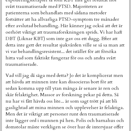
exponeringsterapier så som KBT inte ger resultat hos
svårt traumatiserade med PTSD. Majoriteten av
patienterna som behandlats med sådana metoder
fortsätter att ha allvarliga PTSD-symptom tre månader
efter avslutad behandling. Här känner jag också att det är
oerhört viktigt att traumaforskningen sprids. Vi har haft
DBT (Liknar KBT) som inte gav oss ett dugg. Efter att
detta inte gett det resultat sjukvården ville se så sa man att
vi var behandlingsresistent... det istället för att försöka
hitta vad som faktiskt fungerar för oss och andra svårt
traumatiserade.
Vad vill jag då säga med detta? Jo det är komplicerat men
att hävda att minnen inte kan dissocieras bort för att
sedan komma upp till ytan många år senare är ren och
skär felaktighet. Massor av forskning pekar på detta. Så
nu har vi fått hävda oss lite... är som sagt trött på att bli
gaslightad att mina minnen och upplevelser är felaktiga.
Men det är viktigt att personer runt den traumatiserade
inte lägger ord i munnen på hen. Polis och barnahus och
domstolar måste verkligen se över hur de intervjuar offer