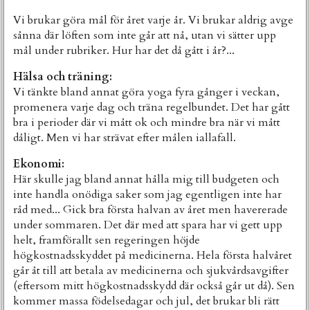
Vi brukar göra mål för året varje år. Vi brukar aldrig avge
sånna där löften som inte går att nå, utan vi sätter upp
mål under rubriker. Hur har det då gått i år?...
Hälsa och träning:
Vi tänkte bland annat göra yoga fyra gånger i veckan,
promenera varje dag och träna regelbundet. Det har gått
bra i perioder där vi mått ok och mindre bra när vi mått
dåligt. Men vi har strävat efter målen iallafall.
Ekonomi:
Här skulle jag bland annat hålla mig till budgeten och
inte handla onödiga saker som jag egentligen inte har
råd med... Gick bra första halvan av året men havererade
under sommaren. Det där med att spara har vi gett upp
helt, framförallt sen regeringen höjde
högkostnadsskyddet på medicinerna. Hela första halvåret
går åt till att betala av medicinerna och sjukvårdsavgifter
(eftersom mitt högkostnadsskydd där också går ut då). Sen
kommer massa födelsedagar och jul, det brukar bli rätt