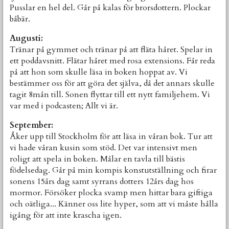
Pusslar en hel del. Går på kalas för brorsdottern. Plockar
båbär.
Augusti:
Tränar på gymmet och tränar på att fläta håret. Spelar in
ett poddavsnitt. Flätar håret med rosa extensions. Får reda
på att hon som skulle läsa in boken hoppat av. Vi
bestämmer oss för att göra det själva, då det annars skulle
tagit 8mån till. Sonen flyttar till ett nytt familjehem. Vi
var med i podcasten; Allt vi är.
September:
Åker upp till Stockholm för att läsa in våran bok. Tur att
vi hade våran kusin som stöd. Det var intensivt men
roligt att spela in boken. Målar en tavla till bästis
födelsedag. Går på min kompis konstutställning och firar
sonens 15års dag samt syrrans dotters 12års dag hos
mormor. Försöker plocka svamp men hittar bara giftiga
och oätliga... Känner oss lite hyper, som att vi måste hålla
igång för att inte krascha igen.