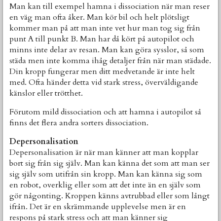
Man kan till exempel hamna i dissociation när man reser
en väg man ofta åker. Man kör bil och helt plötsligt
kommer man på att man inte vet hur man tog sig från
punt A till punkt B. Man har då kört på autopilot och
minns inte delar av resan. Man kan göra sysslor, så som
städa men inte komma ihåg detaljer från när man städade.
Din kropp fungerar men ditt medvetande är inte helt
med. Ofta händer detta vid stark stress, överväldigande
känslor eller trötthet.
Förutom mild dissociation och att hamna i autopilot så
finns det flera andra sorters dissociation.
Depersonalisation
Depersonalisation är när man känner att man kopplar
bort sig från sig själv. Man kan känna det som att man ser
sig själv som utifrån sin kropp. Man kan känna sig som
en robot, overklig eller som att det inte än en själv som
gör någonting. Kroppen känns avtrubbad eller som långt
ifrån. Det är en skrämmande upplevelse men är en
respons på stark stress och att man känner sig