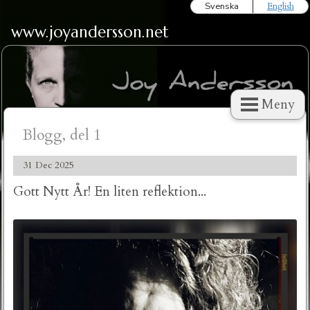
Svenska
English
www.joyandersson.net
Meny
Blogg, del 1
31 Dec 2025
Gott Nytt År! En liten reflektion...