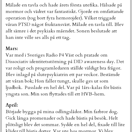
Målade en tavla och hade årets första utefika. Hälsade på
mormor och vädret var fantastiskt. Gjorde en omfattande
operation (tog bort fyra hemorojder). Vilket triggade
våran PTSD något fruktansvärt. Målade en tavla till. Blev
allt sämre i det psykiaks måendet. Sonen beslutade att
han inte ville ses alls på ett tag.
Mars:
Var med i Sveriges Radio P4 Väst och pratade om
Dissociativ identitetsstörning på DID awareness day. Det
var roligt och programledaren ställde väldigt bra frågor.
Blev inlagd på slutepsykiatrin ett par veckor. Bestämde
att våran bok; Hon faller tungt, skulle ges ut som
ljudbok. Pusslade en hel del. Var på 1års-kalas för bästis
yngsta son. Min son flyttades till ett HVB-hem.
April:
Började bygga på mina odlingslådor. Min farbror dog.
Gick långa promenader och hade bästis på besök. Helt
plötsligt blev det sommar. Sydde en hel del, fixade till lite
kläder till bästis dotter. Var ute hos mormor. Vi blev