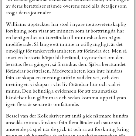
av deras berättelser stämde överens med alla detaljer som
stog i deras journaler.
Williams upptäckter har stöd i nyare neurovetenskaplig
forskning som visar att minnen som är bortträngda har
en benägenhet att återvända till minnesbanken något
modifierade. Så länge ett minne är otillgängligt, är det
omöjligt för tankeverksamheten att förändra det. Men så
snart en historia börjar bli berättad, i synnerhet om den
berättas flera gånger, så förändras den. Själva berättandet
förändrar berättelsen. Medvetenheten kan inte hindras
från att skapa en mening utifrån vad det vet, och den
meningen vi skapar i vårt liv förändrar hur och vad vi
minns. Den befintliga evidensen för att traumatiska
händelser kan glömmas och sedan komma upp till ytan
igen flera år senare är omfattande.
Bessel van der Kolk skriver att ändå gick närmare hundra
ansedda minnesforskare från flera länder och satte sitt
anseende på spel när de gick ut och sa att forskning kring