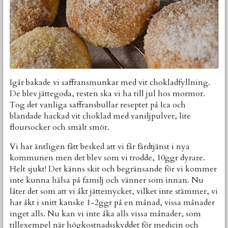
Igår bakade vi saffransmunkar med vit chokladfyllning.
De blev jättegoda, resten ska vi ha till jul hos mormor.
Tog det vanliga saffransbullar reseptet på Ica och
blandade hackad vit choklad med vaniljpulver, lite
floursocker och smält smör.
Vi har äntligen fått besked att vi får färdtjänst i nya
kommunen men det blev som vi trodde, 10ggr dyrare.
Helt sjukt! Det känns skit och begränsande för vi kommer
inte kunna hälsa på familj och vänner som innan. Nu
låter det som att vi åkt jättemycket, vilket inte stämmer, vi
har åkt i snitt kanske 1-2ggr på en månad, vissa månader
inget alls. Nu kan vi inte åka alls vissa månader, som
tillexempel när högkostnadsskyddet för medicin och